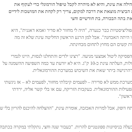
לה את עינת, והיא לא מיהרה לקבל טיפול הורמונלי כדי לעקוף את
ת הביצית מוצאת את דרכה למקום, צריך רק לקחת את המושכות לידיים
ת בתה הבכורה, בת חודשיים וחצי
יציסטיות כבר כנערה, "היה לי מחזור לא סדיר ואמא דאגנית", היא
1 הלכנו אל הרופא וזו היתה האבחנה". אבל למן הרגע הראשון החליטה עינת שלא זה מה
יות קשים הם מחוץ לתחום מבחינתה.
ים הפסיקה ליטול אמצעי מניעה. "רצינו ילדים והתחלנו לנסות, היינו לגמרי
רגועים", היא משחזרת. בזמן שנטלה את הגלולות, העלתה עינת כ-10 ק"ג. היא לא יודעת עד כמה השפיעה ההשמנה על
ךהרגישה ביתר שאת את השיבוש במערכת ההורמונאלית.
מערכת ממש לא סדירה – לפעמים קיבלתי מחזור, לפעמים לא – אז ניגשתי
עילות ההורמונאלית. בעקבות הזריקה, עם או בלי קשר אליה, ירדתי
ראשון".
תח דופק, אבל למרות האכזבה, אומרת עינת, "ההצלחה להיכנס להריון בלי שו
ובעלה בניסיונות ספונטניים להרות. "כעבור שנה וחצי, נתקלתי במקרה בכתבה 