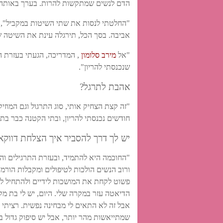
הדם לנשים שמתקשות להרות. בערך באותה 
"החלטתי לנסות את שתי השיטות במקביל", ה
אביבה. בסך הכל, תירגלה עינת את השיטה 
"אל
מירב סלומון
, המדריכה, הגעתי בעזרת ה
שנכנסתי להריון".
אהבת לתרגל?
"זה קצת הצחיק אותי, סוג התרגול וגם המוז
חודשים נכנסתי להריון, ובתי הקטנה כבר בת 
יש לך דרך להסביר איך הצלחת דווק
ורוב הנשים הולכות לטיפולים ומקבלות הורמו
פשוט לקחת את המושכות לידיים ולהתחיל לתר
הדיאטה עזר במקרה שלי. היום, יש לי בת מקס
אבל זה לא התאים לי מבחינה נפשית. רציתי 
שמתייאשות מהר יותר, אבל יש סיפוק גדול 