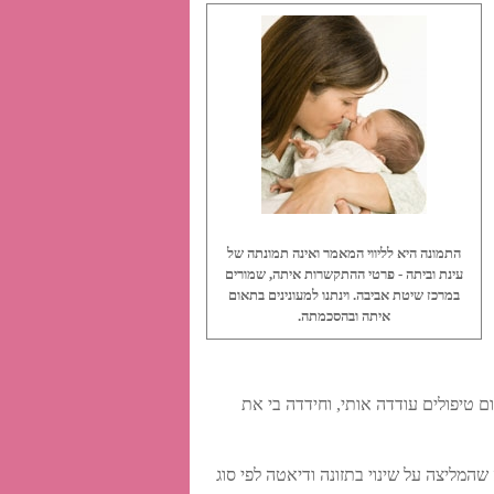
התמונה היא לליווי המאמר ואינה תמונתה של
עינת וביתה - פרטי ההתקשרות איתה, שמורים
במרכז שיטת אביבה. וינתנו למעונינים בתאום
איתה ובהסכמתה.
ם טיפולים עודדה אותי, וחידדה בי את
שהמליצה על שינוי בתזונה ודיאטה לפי סוג