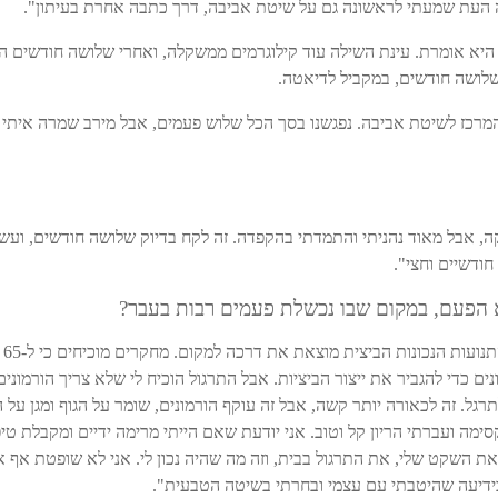
העת שמעתי לראשונה גם על שיטת אביבה, דרך כתבה אחרת בעיתון".
יא אומרת. עינת השילה עוד קילוגרמים ממשקלה, ואחרי שלושה חודשים ה
שלושה חודשים, במקביל לדיאטה.
מרכז לשיטת אביבה. נפגשנו בסך הכל שלוש פעמים, אבל מירב שמרה איתי ע
יקה, אבל מאוד נהניתי והתמדתי בהקפדה. זה לקח בדיוק שלושה חודשים, ועש
חודשיים וחצי".
א הפעם, במקום שבו נכשלת פעמים רבות בעבר?
"ה
נים כדי להגביר את ייצור הביציות. אבל התרגול הוכיח לי שלא צריך הורמונ
גל. זה לכאורה יותר קשה, אבל זה עוקף הורמונים, שומר על הגוף ומגן על
ימה ועברתי הריון קל וטוב. אני יודעת שאם הייתי מרימה ידיים ומקבלת טיפו
את השקט שלי, את התרגול בבית, וזה מה שהיה נכון לי. אני לא שופטת אף א
בידיעה שהיטבתי עם עצמי ובחרתי בשיטה הטבעית".