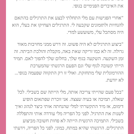
את האיברים הפנימיים בגופי.
"אחרי הפגישות עם מלי התחלתי לבצע את התרגילים בהתאם
להנחיות ולתזמונים שקבעה לי. התרגילים הצחיקו את בעלי, הוא
היה מסתכל עלי, משועשע למדי.
"ביצוע התרגילים לא היה פשוט. זה דרש ממני מחויבות מאוד
גדולה. זה לא כמו זריקה שאת באה, מקבלת והולכת הביתה. זה
זמן השקעה. השקעה בגוף שלך, בחלום שלך להפוך לאם. תמיד
הייתי קשובה לגוף שלי וגם הפעם הרגשתי שהמערכת
ההורמונלית שלי מתחזקת. ואולי זו רק התקווה שפעמה בגופי...
לא יודעת.
"בכל פעם שהייתי צריכה אותה, מלי הייתה שם בשבילי. לכל
שאלה, תמיכה או בעיה שצצה. אני זוכרת שפתאום הופיע
דימום, אז מיד התקשרתי למלי שהנחתה אותי כיצד לנהוג ואיך
לשנות את התרגיל. לפני כל הפריה מלי עודדה אותי והתפללה
בשבילי. התמיכה הרגשית הייתה לא פחות חשובה מביצוע
התרגילים. הרגשתי שהיא במתח, כמוני, לפני כל הפריה, וידעתי