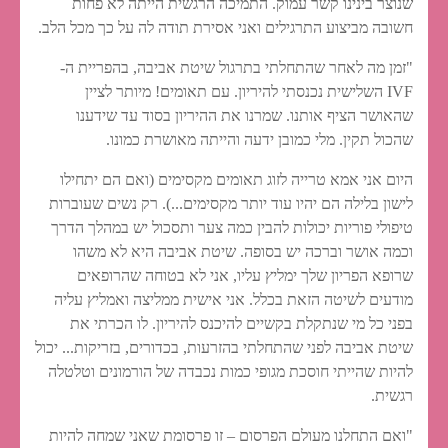
שנוצר בינינו קשר עמוק. התמיכה הרגשית הייתה לא פחות
חשובה מביצוע התרגילים ואני אסירת תודה לה על כך מכל הלב.
"זמן מה לאחר שהתחלתי בתרגול שיטת אביבה, בהפריית ה-
IVF השלישית נכנסתי להיריון. עם תאומים! מיותר לציין
שהאושר הציף אותנו. שמרנו את ההיריון בסוד עד שידענו
שהכול תקין. מלי כמובן ידעה והייתה מאושרת כמונו.
היום אני אמא טרייה לזוג תאומים מקסימים (ואם הם יתחילו
לישון בלילה הם יהיו עוד יותר מקסימים...). רק נשים שעוברות
טיפולי פוריות יכולות להבין כמה צער ותסכול יש במהלך הדרך
וכמה אושר וברכה יש בסופה. שיטת אביבה היא לא משהו
שרופא הפריון שלך ימליץ עליו, אני לא בטוחה שהרופאים
מודעים לשיטה הזאת בכלל. אני אישית ממליצה ואמליץ עליה
בפני כל מי שנתקלת בקשיים להיכנס להיריון. לו הכרתי את
שיטת אביבה לפני שהתחלתי בהזרעות, בכדורים, בזריקות... יכול
להיות שהייתי חוסכת מגופי כמות נכבדה של הורמונים וטלטלה
רגשית.
"ואם התחלנו מעולם הפרסום – זו פרסומת שאני שמחה להיות