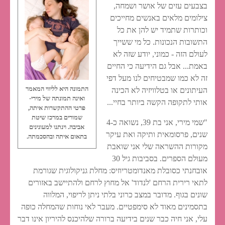
בצבעים עזים של אושר ושמחה,
צילומים מלאים באנשים מחייכים
וכותרות שתמיד יש להן את כל
התשובות הנכונות. כל מי ששייך
לעולם הזה - כמוני, יודע שזה לא
באמת... אבל גם הידיעה כי החיים
זה לא כמו שמבטיחים לנו מעל דפי
התמונה היא לליווי המאמר
העיתונים או בטלוויזיה לא הכינה
ואינה תמונתה של מירי-
אותי לתקופה הקשה ביותר בחיי...
פרטי ההתקשרות איתה,
שמורים במרכז שיטת
"שמי מירי, אני בת 39, נשואה כ-4
אביבה. וינתנו למעונינים
שנים, פרסומאית ותיקה ואת עיקר
בתאום איתה ובהסכמתה.
מקורות ההשראה שלי אני שואבת
מעולם הספרים. בסביבות גיל 30
אובחנתי כסובלת מאנדומטריוזיס: מחלת גניקולוגית שגורמת
לתאי רירית הרחם 'לנדוד' אל מחוץ לרחם ולהתיישב באזורים
שונים בגוף. מדובר במצב כרוני בלתי ניתן לריפוי, המלווה
בתסמינים מאוד לא סימפטיים. מעבר לאי נוחות שהמחלה כופה
עלי, אני חיה כבר שנים בידיעה ברורה שלהיכנס להיריון אינו דבר