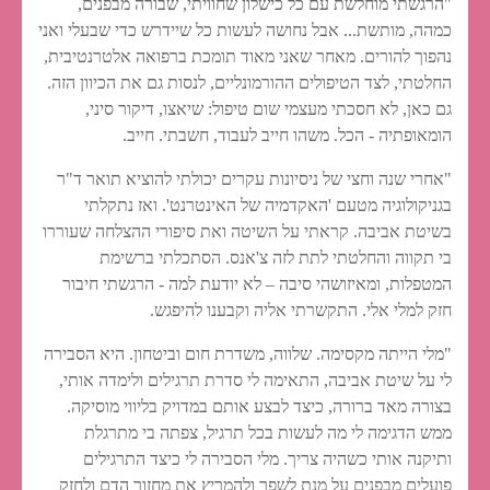
"הרגשתי מוחלשת עם כל כישלון שחוויתי, שבורה מבפנים,
כמהה, מותשת... אבל נחושה לעשות כל שיידרש כדי שבעלי ואני
נהפוך להורים. מאחר שאני מאוד תומכת ברפואה אלטרנטיבית,
החלטתי, לצד הטיפולים ההורמונליים, לנסות גם את הכיוון הזה.
גם כאן, לא חסכתי מעצמי שום טיפול: שיאצו, דיקור סיני,
הומאופתיה - הכל. משהו חייב לעבוד, חשבתי. חייב.
"אחרי שנה וחצי של ניסיונות עקרים יכולתי להוציא תואר ד"ר
בגניקולוגיה מטעם 'האקדמיה של האינטרנט'. ואז נתקלתי
בשיטת אביבה. קראתי על השיטה ואת סיפורי ההצלחה שעוררו
בי תקווה והחלטתי לתת לזה צ'אנס. הסתכלתי ברשימת
המטפלות, ומאיזושהי סיבה – לא יודעת למה - הרגשתי חיבור
חזק למלי אלי. התקשרתי אליה וקבענו להיפגש.
"מלי הייתה מקסימה. שלווה, משדרת חום וביטחון. היא הסבירה
לי על שיטת אביבה, התאימה לי סדרת תרגילים ולימדה אותי,
בצורה מאד ברורה, כיצד לבצע אותם במדויק בליווי מוסיקה.
ממש הדגימה לי מה לעשות בכל תרגיל, צפתה בי מתרגלת
ותיקנה אותי כשהיה צריך. מלי הסבירה לי כיצד התרגילים
פועלים מבפנים על מנת לשפר ולהמריץ את מחזור הדם ולחזק