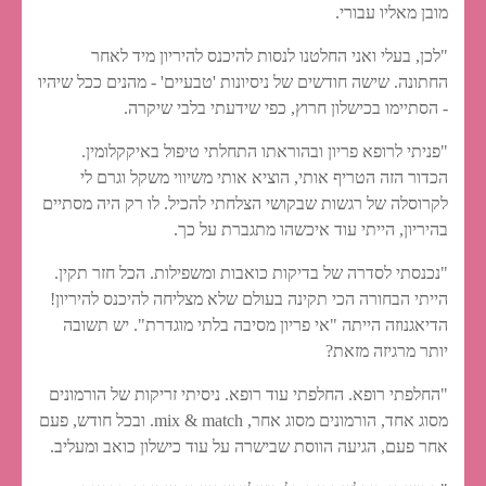
מובן מאליו עבורי.
"לכן, בעלי ואני החלטנו לנסות להיכנס להיריון מיד לאחר
החתונה. שישה חודשים של ניסיונות 'טבעיים' - מהנים ככל שיהיו
- הסתיימו בכישלון חרוץ, כפי שידעתי בלבי שיקרה.
"פניתי לרופא פריון ובהוראתו התחלתי טיפול באיקקלומין.
הכדור הזה הטריף אותי, הוציא אותי משיווי משקל וגרם לי
לקרוסלה של רגשות שבקושי הצלחתי להכיל. לו רק היה מסתיים
בהיריון, הייתי עוד איכשהו מתגברת על כך.
"נכנסתי לסדרה של בדיקות כואבות ומשפילות. הכל חזר תקין.
הייתי הבחורה הכי תקינה בעולם שלא מצליחה להיכנס להיריון!
הדיאגנוזה הייתה "אי פריון מסיבה בלתי מוגדרת". יש תשובה
יותר מרגיזה מזאת?
"החלפתי רופא. החלפתי עוד רופא. ניסיתי זריקות של הורמונים
מסוג אחד, הורמונים מסוג אחר, mix & match. ובכל חודש, פעם
אחר פעם, הגיעה הווסת שבישרה על עוד כישלון כואב ומעליב.