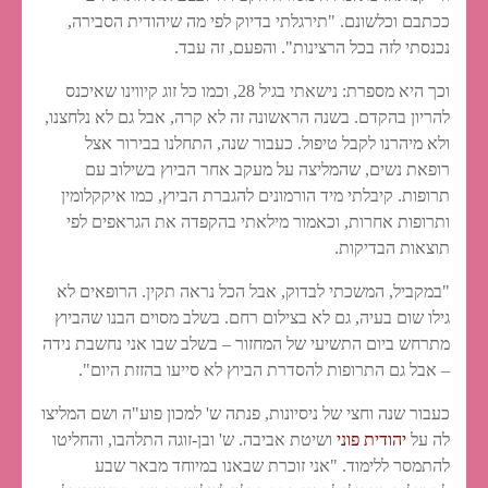
ככתבם וכלשונם. "תירגלתי בדיוק לפי מה שיהודית הסבירה,
נכנסתי לזה בכל הרצינות". והפעם, זה עבד.
וכך היא מספרת: נישאתי בגיל 28, וכמו כל זוג קיווינו שאיכנס
להריון בהקדם. בשנה הראשונה זה לא קרה, אבל גם לא נלחצנו,
ולא מיהרנו לקבל טיפול. כעבור שנה, התחלנו בבירור אצל
רופאת נשים, שהמליצה על מעקב אחר הביוץ בשילוב עם
תרופות. קיבלתי מיד הורמונים להגברת הביוץ, כמו איקקלומין
ותרופות אחרות, וכאמור מילאתי בהקפדה את הגראפים לפי
תוצאות הבדיקות.
"במקביל, המשכתי לבדוק, אבל הכל נראה תקין. הרופאים לא
גילו שום בעיה, גם לא בצילום רחם. בשלב מסוים הבנו שהביוץ
מתרחש ביום התשיעי של המחזור – בשלב שבו אני נחשבת נידה
– אבל גם התרופות להסדרת הביוץ לא סייעו בהזזת היום".
כעבור שנה וחצי של ניסיונות, פנתה ש' למכון פוע"ה ושם המליצו
לה על
יהודית פוני
ושיטת אביבה. ש' ובן-זוגה התלהבו, והחליטו
להתמסר ללימוד. "אני זוכרת שבאנו במיוחד מבאר שבע