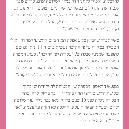
להרצליה, ואפילו לקחנו חדר במלון לשלושה ימים, כדי שאוכל
ללמוד את התרגילים במשך שלושה ימים רצופים", היא נזכרת.
אחרי שלושה ימים אינטנסיביים של לימוד, שבה ש' לביתה ובידה
הידע החדש שצברה. כדרכה בקודש, החלה בתרגול נמרץ
וקפדני, "לפי ההנחיות, כמו שעון".
משהתברר שהביוץ מגיע אצלה תמיד ביום התשיעי למחזור, ואילו
הטבילה במקווה על פי ההלכה נעשית ביום ה-14, ניתן גם שם
לתופעה שממנה סבלה ש', "עקרות לפי ההלכה". כעת, המטרה
המפורשת הייתה אם כך להזיז את יום הביוץ. "יהודית לימדה
אותי תרגילים גם לאיזון הורמונלי וגם לביוץ, באופן כזה שיכולתי
לכוון את הביוץ ליום המתאים, כלומר אחרי הטבילה במקווה".
במפגש הראשון, מספרת ש', הבטיחה לה יהודית ש"בתוך
שלושה חודשים וחצי תהיי בהריון" – וכך בדיוק קרה. בתה
הבכורה נולדה לפני 10 שנים בדיוק. מאז כבר נולדו עוד שלושה
ילדים, ובעיית העקרות על פי ההלכה לא חזרה על עצמה. "אני
משוכנעת שאלמלא המפגש הגורלי הזה, לא הייתי יולדת את
ילדיי", היא אומרת היום.