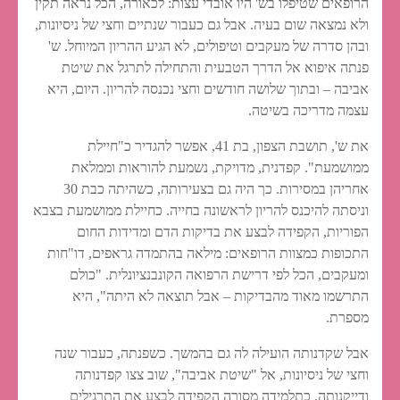
הרופאים שטיפלו בש' היו אובדי עצות: לכאורה, הכל נראה תקין
ולא נמצאה שום בעיה. אבל גם כעבור שנתיים וחצי של ניסיונות,
ובהן סדרה של מעקבים וטיפולים, לא הגיע ההריון המיוחל. ש'
פנתה איפוא אל הדרך הטבעית והתחילה לתרגל את שיטת
אביבה – ובתוך שלושה חודשים וחצי נכנסה להריון. היום, היא
עצמה מדריכה בשיטה.
את ש', תושבת הצפון, בת 41, אפשר להגדיר כ"חיילת
ממושמעת". קפדנית, מדויקת, נשמעת להוראות וממלאת
אחריהן במסירות. כך היה גם בצעירותה, כשהיתה כבת 30
וניסתה להיכנס להריון לראשונה בחייה. כחיילת ממושמעת בצבא
הפוריות, הקפידה לבצע את בדיקות הדם ומדידות החום
התכופות כמצוות הרופאים: מילאה בהתמדה גראפים, דו"חות
ומעקבים, הכל לפי דרישת הרפואה הקונבנציונלית. "כולם
התרשמו מאוד מהבדיקות – אבל תוצאה לא היתה", היא
מספרת.
אבל שקדנותה הועילה לה גם בהמשך. כשפנתה, כעבור שנה
וחצי של ניסיונות, אל "שיטת אביבה", שוב צצו קפדנותה
ודייקנותה. כתלמידה מסורה הקפידה לבצע את התרגילים