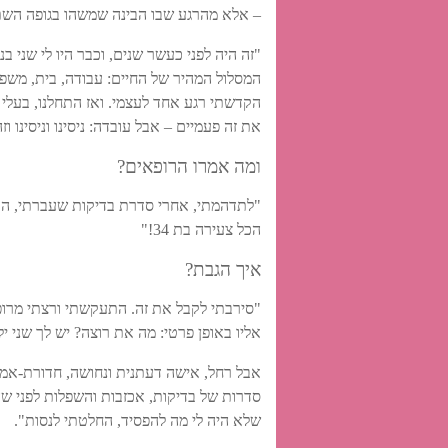
– אלא מהרגע שבו הבינה שמשהו בגופה הש
המסלול המהיר של החיים: עבודה, בית, משפח
הקדשתי רגע אחד לעצמי. ואז התחלנו, בעלי 
את זה פעמיים – אבל עובדה: ניסינו וניסינו וז
ומה אמרו הרופאים?
"לתדהמתי, אחרי סדרת בדיקות שעברתי, הודי
הכל צעירה בת 34!"
איך הגבת?
"סירבתי לקבל את זה. התעקשתי ורצתי מרופא 
אליו באופן פרטי: מה את רוצה? יש לך שני 
אבל רחל, אישה דעתנית ונחושה, חדורת-אמונ
סדרות של בדיקות, אכזבות והשפלות לפני שהג
שלא היה לי מה להפסיד, החלטתי לנסות".