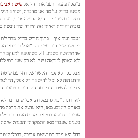
ב"מכון פועה" הפנו את רחל אל
שיטת אביב
מבינה בדיוק על מה אני מדברת, ושהיא תולי
במקומות ציבוריים. היא הובילה אותי, בעזרת
בזכות יהודית ראיתי את הילדה שלי נובטת ב
"עבד ועוד איך". בתוך חודש בדיוק מתחילת 
כי חשב שמדובר בציסטה. "אבל הטכנאי הנחמד
שהתרחשה בשבוע 41, כשהג
ולא האמין למראה עיניו. לא רק שעמדתי ללד
אבל בכך לא נגמר הקשר של רחל עם שיטת אב
הידע הזה לא יכול להישאר רק אצלי, החלטתי
אביבה לנשים בסביבתה הקרובה. בצניעות היא
לאחרונה, "כאילו במקרה, אבל שום דבר לא 
באותם הימים. מאז, היא עושה את דרכה מהצפ
שביתי נולדה עזבתי את מקום העבודה המלחי
בשנים שעברו מאז התמקדתי והבנתי: שיטת א
רחל היא מדריכת שיטת אביבה, תוכלו ליצור