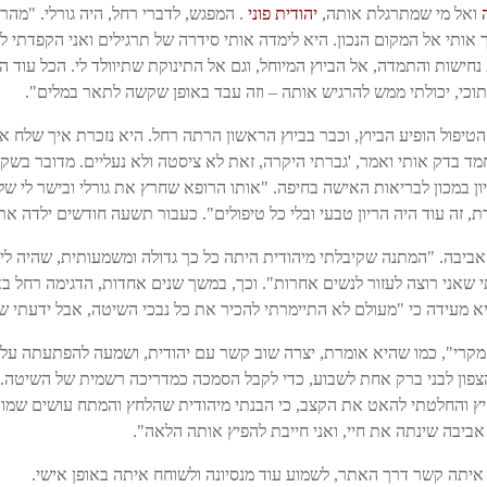
ה
ואל מי שמתרגלת אותה,
יהודית פוני
. המפגש, לדברי רחל, היה גורלי. "מהר
ך אותי אל המקום הנכון. היא לימדה אותי סידרה של תרגילים ואני הקפדתי 
 נחישות והתמדה, אל הביוץ המיוחל, וגם אל התינוקת שתיוולד לי. הכל עוד 
תוכי, יכולתי ממש להרגיש אותה – וזה עבד באופן שקשה לתאר במלים".
הטיפול הופיע הביוץ, וכבר בביוץ הראשון הרתה רחל. היא נזכרת איך שלח 
 בדק אותי ואמר, 'גברתי היקרה, זאת לא ציסטה ולא נעליים. מדובר בשק הי
יעה למעקב הריון במכון לבריאות האישה בחיפה. "אותו הרופא שחרץ את גורלי ובישר ל
ת, זה עוד היה הריון טבעי ובלי כל טיפולים". כעבור תשעה חודשים ילדה א
יבה. "המתנה שקיבלתי מיהודית היתה כל כך גדולה ומשמעותית, שהיה לי
 שאני רוצה לעזור לנשים אחרות". וכך, במשך שנים אחדות, הדגימה רחל בא
 מעידה כי "מעולם לא התיימרתי להכיר את כל נבכי השיטה, אבל ידעתי שא
מקרי", כמו שהיא אומרת, יצרה שוב קשר עם יהודית, ושמעה להפתעתה על 
ון לבני ברק אחת לשבוע, כדי לקבל הסמכה כמדריכה רשמית של השיטה. "עכש
ץ והחלטתי להאט את הקצב, כי הבנתי מיהודית שהלחץ והמתח עושים שמות 
ביבה שינתה את חיי, ואני חייבת להפיץ אותה הלאה".
 איתה קשר דרך האתר, לשמוע עוד מנסיונה ולשוחח איתה באופן אישי.