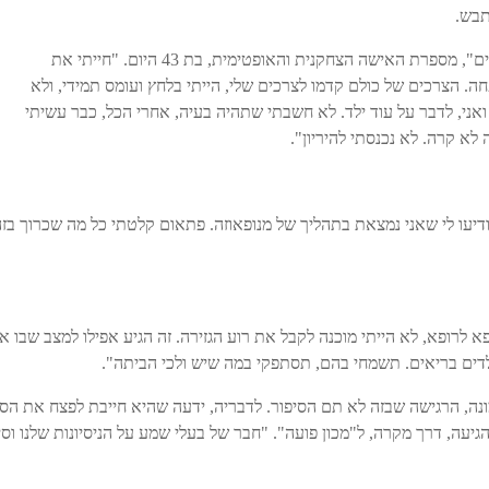
תבש.
"זה היה לפני כעשר שנים, וכבר היו לי שני בנים", מספרת האישה הצחקנית והאופטימית, בת 43 היום. "חייתי את
ה. הצרכים של כולם קדמו לצרכים שלי, הייתי בלחץ ועומס תמידי, ולא
ואני, לדבר על עוד ילד. לא חשבתי שתהיה בעיה, אחרי הכל, כבר עשיתי
ה לא קרה. לא נכנסתי להיריון".
עו לי שאני נמצאת בתהליך של מנופאוזה. פתאום קלטתי כל מה שכרוך בזה:
לרופא, לא הייתי מוכנה לקבל את רוע הגזירה. זה הגיע אפילו למצב שבו אמ
ילדים בריאים. תשמחי בהם, תסתפקי במה שיש ולכי הביתה".
ה, הרגישה שבזה לא תם הסיפור. לדבריה, ידעה שהיא חייבת לפצח את הסוד
יעה, דרך מקרה, ל"מכון פועה". "חבר של בעלי שמע על הניסיונות שלנו וסי