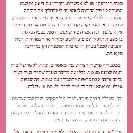
מבחינתי ידעתי שזו לא אפשרות. דיברתי עם דיאטנית שגם
התנגדה לטיפול ההורמונלי והציעה לי להחליף את התזונה.
התלבטתי. למזלי יש לי חברה טובה בארץ, שמה חגית דיקשטיין,
שבמקרה או לא במקרה מדריכה בכירה בשיטת אביבה. הרמתי
אליה טלפון. חגית אמרה מיד שאפשר לטפל בבעיה בקלות
באמצעות תרגילי השיטה, ולהגיע למחזור סדיר במהירות. חגית
התנדבה לטפל בשרון, הן כחברת המשפחה והן כמדריכה
מקצועית.
"בשלב הזה פרשתי הצידה, כמו שאומרים, ונתתי לקשר של שרון
וחגית לצמוח מעצמו. בכל זאת מדובר בנערה שחווה בעיה נשית
עדינה ורוצה קצת פרטיות להתמודד עם עצמה. מה לעשות,
אפילו עם אמא מביך לפעמים לדבר על וסת או שחלות..."
וכך, כשדלת חדרה סגורה, לבדה מול הסקייפ, שרון למדה מחגית
כיצד לבצע תרגילי התעמלות פשוטים, פעמיים-שלוש בשבוע,
במטרה להסדיר את המחזור. שרון התמסרה לתהליך וביצעה את
כל ההוראות בקפידה, בהתמדה ובנחישות.
סוזי:
"אני יודעת שבשיטת אביבה לא מתייחסים לתוצאות כאל