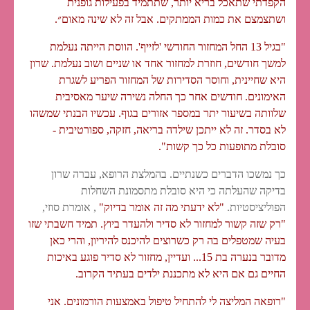
הקפדתי שתאכל בריא יותר, שתתמיד בפעילות גופנית
ושתצמצם את כמות הממתקים. אבל זה לא שינה מאום״.
"בגיל 13 החל המחזור החודשי 'לזייף'. הווסת הייתה נעלמת
למשך חודשים, חוזרת למחזור אחד או שניים ושוב נעלמת. שרון
היא שחיינית, וחוסר הסדירות של המחזור הפריע לשגרת
האימונים. חודשים אחר כך החלה נשירה שיער מאסיבית
שלוותה בשיעור יתר במספר אזורים בגוף. עכשיו הבנתי שמשהו
לא בסדר. זה לא ייתכן שילדה בריאה, חזקה, ספורטיבית -
סובלת מתופעות כל כך קשות".
כך נמשכו הדברים כשנתיים. בהמלצת הרופא, עברה שרון
בדיקה שהעלתה כי היא סובלת מתסמונת השחלות
הפוליציסטיות.
"לא ידעתי מה זה אומר בדיוק"
, אומרת סוזי,
"רק שזה קשור למחזור לא סדיר ולהעדר ביוץ. תמיד חשבתי שזו
בעיה שמטפלים בה רק כשרוצים להיכנס להיריון, והרי כאן
מדובר בנערה בת 15... ועדיין, מחזור לא סדיר פוגע באיכות
החיים גם אם היא לא מתכננת ילדים בעתיד הקרוב.
"רופאה המליצה לי להתחיל טיפול באמצעות הורמונים. אני