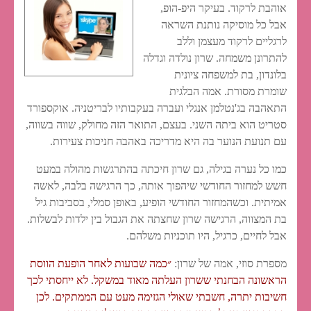
אוהבת לרקוד. בעיקר היפ-הופ,
אבל כל מוסיקה נותנת השראה
לרגליים לרקוד מעצמן וללב
להתרונן משמחה. שרון נולדה וגדלה
בלונדון, בת למשפחה ציונית
שומרת מסורת. אמה הבלגית
התאהבה בג'נטלמן אנגלי ועברה בעקבותיו לבריטניה. אוקספורד
סטריט הוא ביתה השני. בעצם, התואר הזה מחולק, שווה בשווה,
עם תנועת הנוער בה היא מדריכה באהבה חניכות צעירות.
כמו כל נערה בגילה, גם שרון חיכתה בהתרגשות מהולה במעט
חשש למחזור החודשי שיהפוך אותה, כך הרגישה בלבה, לאשה
אמיתית. וכשהמחזור החודשי הופיע, באופן סמלי, בסביבות גיל
בת המצווה, הרגישה שרון שחצתה את הגבול בין ילדות לבשלות.
אבל לחיים, כרגיל, היו תוכניות משלהם.
מספרת סוזי, אמה של שרון:
״כמה שבועות לאחר הופעת הווסת
הראשונה הבחנתי ששרון העלתה מאוד במשקל. לא ייחסתי לכך
חשיבות יתרה, חשבתי שאולי הגזימה מעט עם הממתקים. לכן