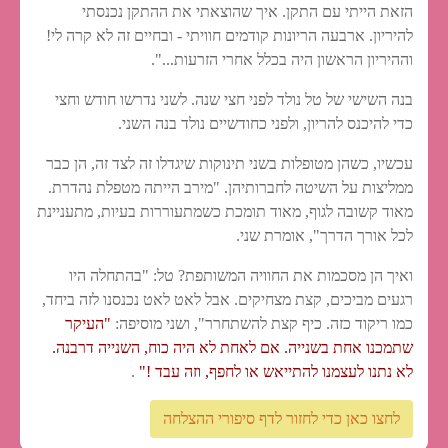
הזאת הייתי עם התקן. איך שהוצאתי את ההתקן נכנסתי
להיריון. ארבעה הריונות קודמים חוויתי - ובחיים זה לא קרה לי!
וההיריון הראשון היה בכלל אחרי הזרעות...".
בנה השישי של טל נולד לפני חצי שנה. לשני נדרשו חודש וחצי
כדי להיכנס להריון, ולפני כחודשיים נולד בנה השני.
עכשיו, כשהן מטופלות בשני תינוקות שיגדלו זה לצד זה, הן כבר
ממליצות על השיטה לחברותיהן. "מירב הייתה מטפלת נהדרת.
מאוד קשובה לגוף, מאוד תומכת כשמתעוררות בעיות, מתעניינת
לכל אורך הדרך", אומרת שני.
ואיך הן מסכמות את החוויה המשותפת? טל: "בהתחלה היו
רגעים מביכים, קצת מצחיקים. אבל לאט לאט נכנסנו לזה ביחד,
כמו ריקוד כזה. כיף קצת להשתחרר", ושני מוסיפה:
"העיקר
שתמכנו אחת בשנייה. אם לאחת לא היה כוח, השנייה דרבנה.
לא נתנו לעצמנו להתייאש או לחפף, וזה עבד !"
.
לחצו כאן כדי לחזור לדף סיפורי ההצלחה