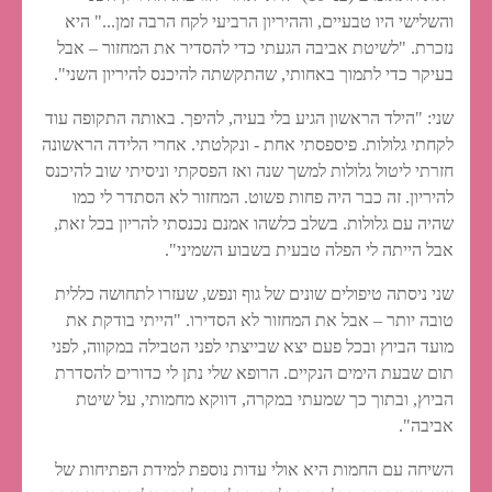
והשלישי היו טבעיים, וההיריון הרביעי לקח הרבה זמן..." היא
נזכרת. "לשיטת אביבה הגעתי כדי להסדיר את המחזור – אבל
בעיקר כדי לתמוך באחותי, שהתקשתה להיכנס להיריון השני".
שני: "הילד הראשון הגיע בלי בעיה, להיפך. באותה התקופה עוד
לקחתי גלולות. פיספסתי אחת - ונקלטתי. אחרי הלידה הראשונה
חזרתי ליטול גלולות למשך שנה ואז הפסקתי וניסיתי שוב להיכנס
להיריון. זה כבר היה פחות פשוט. המחזור לא הסתדר לי כמו
שהיה עם גלולות. בשלב כלשהו אמנם נכנסתי להריון בכל זאת,
אבל הייתה לי הפלה טבעית בשבוע השמיני".
שני ניסתה טיפולים שונים של גוף ונפש, שעזרו לתחושה כללית
טובה יותר – אבל את המחזור לא הסדירו. "הייתי בודקת את
מועד הביוץ ובכל פעם יצא שבייצתי לפני הטבילה במקווה, לפני
תום שבעת הימים הנקיים. הרופא שלי נתן לי כדורים להסדרת
הביוץ, ובתוך כך שמעתי במקרה, דווקא מחמותי, על שיטת
אביבה".
השיחה עם החמות היא אולי עדות נוספת למידת הפתיחות של