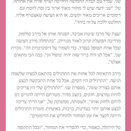
שני, שמיד עם קבלת ההמלצה החליטה לצרף אליה את אחותה.
טל: "שני ידעה שיש לי מחזור מאוד ארוך בין וסת לווסת וגם
דימומים ארוכים מאוד וקשים, אז היא הציעה שאצטרף אליה.
החלטנו ללכת על זה ביחד".
יעצת של מרכז שיטת אביבה, הפנתה אותן אל מירב סולומון,
מדריכה הפועלת קרוב לאזור מגוריהן. "בהתחלה מירב הציעה
שכל אחת תטופל בנפרד, כדי לשמור על דיסקרטיות וזה", נזכרת
שני, "אבל לנו היה ברור שזה יהיה 'טיפול זוגי'. ככה הכי מתאים
אצלנו".
מירב התאימה לכל אחות את התרגילים בהתאם לבעיה שלשמה
הגיעה. "התרגילים היו דומים, אבל כל אחת התבקשה לבצע
אותם בצורה שונה", מספרת שני. "התרגילים שלי היו צריכים
להיות נמרצים, חזקים, בקצב מהיר. מטרתם הייתה להזרים דם
לרחם ולחזק אותו", ולעומתה, ממשיכה טל, "אני הייתי צריכה
לבצע אותם יותר בעדינות, ברכות, באיטיות. מטרת התרגילים
הייתה לקצר את זמן המחזור ולהחליש את הדימומים".
טל תירגלה, כאמור, כדי להסדיר את המחזור, "ובכל התקופה