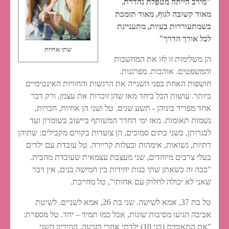
"מירב הייתה מטפלת נהדרת.
מאוד קשובה לגוף, מאוד תומכת
כשמתעוררות בעיות, מתעניינת
לכל אורך הדרך"
שתי אחיות
הן משלימות זו לזו את המחשבות
והמשפטים. אוהבות. מפרגנות.
חושפות האחת בפני השנייה את הרגשות והחוויות האינטימיים
ביותר. עושות הכל ביחד מאז שהן זוכרות את עצמן, ורק דבר
אחד מפריד ביניהן - תשע שנים. טל ושני הן אחיות, חברות,
נשמות תאומות. מאז ימי החדר המשותף ביישוב בשומרון ועד
לבגרותן, בשני בתים סמוכים, הן צועדות בקווים מקבילים: שתיהן
דתיות, נשואות, אימהות ובעלות קריירה. טל עובדת עם ילדים
בעלי צרכים מיוחדים, שני מעצבת עצמאית שעובדת מהבית.
"ככה זה כשאתן שתי בנות יחידות בין חמישה בנים, אין דבר
שאני לא יכולה לחלוק עם אחותי", טל מחייכת.
טל בת 37, אמא לשישה. שני בת 26, אמא לשניים. לשיטת
אביבה הגיעו מסיבות שונות, אבל כמו תמיד – יחד. טל מספרת:
"את התאומים (בני 10) ילדתי אחרי הזרעה. ההיריון השני