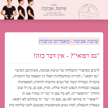
שיטת אביבה - מאמרים וכתבות
"נס רפואי"? - אין דבר כזה!
לרבים מסיפורי ההצלחה של שיטת אביבה, משתרבב הביטוי
"נס רפואי", למרות שההצלחות האלו הן תוצאה של התמדה,
עקביות ועבודה קשה של נשים נחושות וחזקות, המאמינות
בעצמן ובכוחות הנפש והגוף שלהן. מניין, אם כן, צץ לו שוב
ההליך "הרפואי"?!, לא כל שכן ה"נס"?! שהרי אם זה
"רפואי" זה בוודאי לא נס, ואם זה "נס" זה בהחלט לא רפואי.
נשאלת השאלה, למה נשים משתמשות במטבע לשון שלוקח מהן