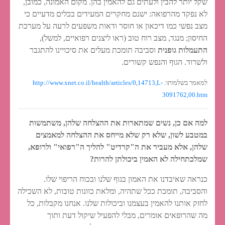
שקל יותר להבין ולעתים גם להאמין בהן. מקום האמונה, כמובן,
לא נפקד מהרפואה: ישנם מחקרים המעידים בכלים מדעיים כי
מצב נפשי כמו דיכאון או חוסר ודאות משפעים לרעה על מערכת
החיסון; מנגד, מצב רוח טוב (ראו ליצנים רפואיים, למשל),
התעמלות גופנית
וסביבה תומכת מעלים את סיכויינו להתגבר
ולשרוד. הגוף והנפש קשורים.
למאמר בשלמותו:
http://www.xnet.co.il/health/articles/0,14713,L-
3091762,00.htm
למה אם כן, נשים שמתארות את ההצלחה שלהן, משתמשות
במטבע לשון, שלא רק שלא מייחס את ההצלחה למאמצים
שלהן, אלא מעביר את ה"קרדיט" להליך ה"רפואי" ולרופא,
שמלכתחילה לא האמין ביכולתן להרות?
כנראה שאיבדנו את האמון בגוף שלנו ובכוח הריפוי שלו.
והסביבה, תומכת ככל שתהיה, ומלאת כוונות טובות, לא השכילה
לחזק אותנו להאמין בעצמנו וביכולות שלנו. אנחנו מקבלות, כל
מה שהרופאים אומרים, מבלי להפעיל שיקול דעת ותוך