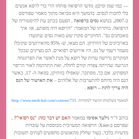
— כמו שמן ומים). מדעי הרפואה פותחו הרי כדי לרפא אנשים
בלי לחכות לנסים. בהמשך היא מביאה מתוך מאמר שפורסם
ב-2007, בנושא
נסים ברפואה
, הפעם בכתב עת להיסטוריה של
הרפואה. כותרתו של המאמר: "הרופא היה מופתע, או: איך
מאבחנים נס". החוקרים סקרו שש מאות נסים שתועדו
בארכיונים של הוותיקן. הם מצאו, ש- 95% מהאירועים שקיבלו
מעמד רשמי של נס, היו אירועים רפואיים. הם מציינים שבכל
המקרים נדרשה עדות של רופא על מנת לאשר את הפרוגנוזה
הגרועה שהייתה צפויה קודם לחולה, ואת התדהמה לאור הריפוי
המפתיע. אם כך, מסתבר, שאפילו בוותיקן, במאה ה- 17, כאשר
הנס היה מיוחס להתערבות של אלוהים –
את האישור של הנס
היה צריך לתת – רופא
.
למאמר בשלמותו וקישור למקורות:
http://www.medi-kal.com/content/755/
כותב ד"ר
גילעד אסימו
במאמר
האם יש דבר כזה: "נס רפואי"?
,
שפרסם ב-Xnet: הרפואה המערבית מבוססת על עובדות
מדעיות בלבד, בעוד שחלק מהאנשים מחפשים לעתים תשובות