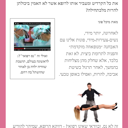
את כל הקרדיט ומעביר אותו לרופא אשר לא האמין ביכולתן
להרות מלכתחילה?
מאת מיכל פוני
לאחרונה, יותר מידי,
נשים-צעירות-מידי, פונות אלינו עם
האבחנה ״מנופאוזה מוקדמת״
והפניה לתרומת ביצית. לא זאת
ואולי זה "נס רפואי"?:
בלבד, אלא שחלק מהן מצליחות
לראשונה בעולם, תושבת
בהמשך, לאחר תרגול בשיטת
שוודיה ילדה בן לאחר
שהושתל בה רחם.
אביבה, להרות, ואפילו באופן טבעי.
זה לא נס, ובוודאי שאינו רפואי! - דווקא הרופא, שמיהר להודיע